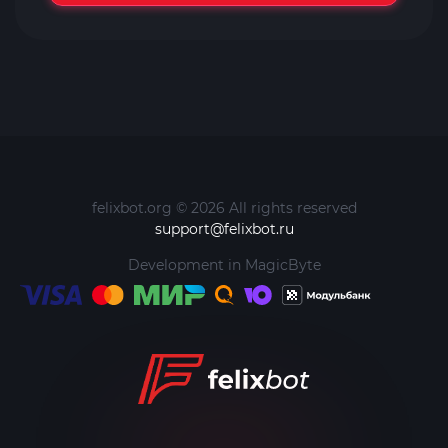
felixbot.org © 2026 All rights reserved
support@felixbot.ru
Development in
MagicByte